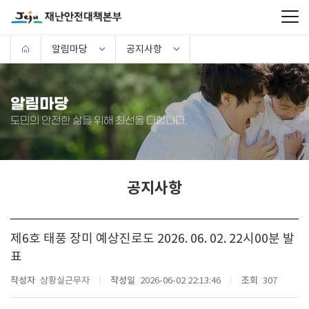
알림마당
공지사항
알림마당
도민의 안전한 삶을 위해 최선을 다합니다.
공지사항
제6호 태풍 장미 예상진로도 2026. 06. 02. 22시00분 발
표
작성자
상황실근무자
작성일
2026-06-02 22:13:46
조회
307