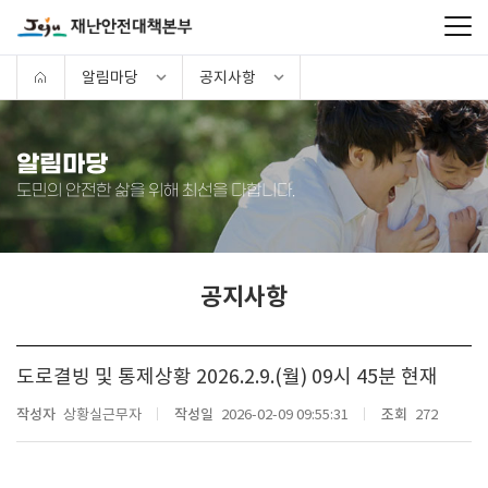
알림마당
공지사항
알림마당
도민의 안전한 삶을 위해 최선을 다합니다.
공지사항
도로결빙 및 통제상황 2026.2.9.(월) 09시 45분 현재
작성자
상황실근무자
작성일
2026-02-09 09:55:31
조회
272